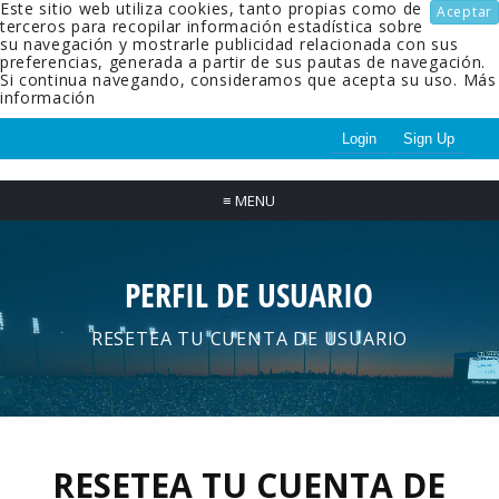
Este sitio web utiliza cookies, tanto propias como de
Aceptar
terceros para recopilar información estadística sobre
su navegación y mostrarle publicidad relacionada con sus
preferencias, generada a partir de sus pautas de navegación.
Si continua navegando, consideramos que acepta su uso.
Más
información
Login
Sign Up
≡
MENU
PERFIL DE USUARIO
RESETEA TU CUENTA DE USUARIO
RESETEA TU CUENTA DE