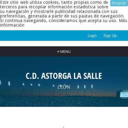
Este sitio web utiliza cookies, tanto propias como de
Aceptar
terceros para recopilar información estadística sobre
su navegación y mostrarle publicidad relacionada con sus
preferencias, generada a partir de sus pautas de navegación.
Si continua navegando, consideramos que acepta su uso.
Más
información
Login
Sign Up
≡
MENU
C.D. ASTORGA LA SALLE
LEÓN
.