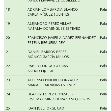
JAVIER FERNÁNDEZ CUBILLEDO
18
ADRIÁN LOMBARDÍA BLANCO
Pala v
CARLA MÍGUEZ FUENTES
19
ALEJANDRO PÉREZ VILLAR
Pala v
NATALIA DOMINGUEZ ESTEVEZ
20
FRANCISCO JAVIER ALVAREZ FERNANDEZ
Pala v
ESTELA REGUEIRA REY
21
DANIEL BARROS PEREZ
Pala v
MÓNICA GARCÍA MILLOS
22
PABLO LONGA IGLESIAS
Pala v
ASTRID LIJÓ GIL
23
ALFONSO PIÑEIRO GONZALEZ
Pala v
MARIA PILAR VIÑAS ESTEVEZ
24
BEATRIZ LOPEZ GONZALEZ
Pala v
JOSE MAXIMINO DOPAZO SEQUEIROS
25
JUAN JOSÉ JORGE CAO
Pala v