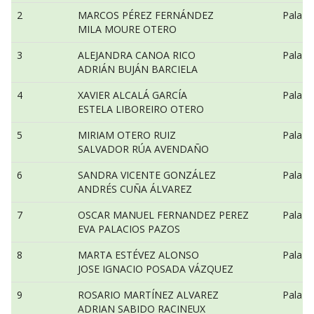
2
MARCOS PÉREZ FERNÁNDEZ
Pala n
MILA MOURE OTERO
3
ALEJANDRA CANOA RICO
Pala n
ADRIÁN BUJÁN BARCIELA
4
XAVIER ALCALÁ GARCÍA
Pala n
ESTELA LIBOREIRO OTERO
5
MIRIAM OTERO RUIZ
Pala n
SALVADOR RÚA AVENDAÑO
6
SANDRA VICENTE GONZÁLEZ
Pala n
ANDRÉS CUÑA ÁLVAREZ
7
OSCAR MANUEL FERNANDEZ PEREZ
Pala n
EVA PALACIOS PAZOS
8
MARTA ESTÉVEZ ALONSO
Pala n
JOSE IGNACIO POSADA VÁZQUEZ
9
ROSARIO MARTÍNEZ ALVAREZ
Pala n
ADRIAN SABIDO RACINEUX