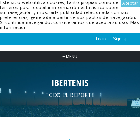
Este sitio web utiliza cookies, tanto propias como de
Aceptar
terceros para recopilar información estadística sobre
su navegación y mostrarle publicidad relacionada con sus
preferencias, generada a partir de sus pautas de navegación.
Si continua navegando, consideramos que acepta su uso.
Más
información
Login
Sign Up
≡
MENU
IBERTENIS
TODO EL DEPORTE
.