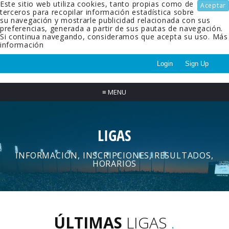
Este sitio web utiliza cookies, tanto propias como de
Aceptar
terceros para recopilar información estadística sobre
su navegación y mostrarle publicidad relacionada con sus
preferencias, generada a partir de sus pautas de navegación.
Si continua navegando, consideramos que acepta su uso.
Más
información
Login
Sign Up
≡
MENU
LIGAS
INFORMACIÓN, INSCRIPCIONES, RESULTADOS,
HORARIOS
ÚLTIMAS
LIGAS
.