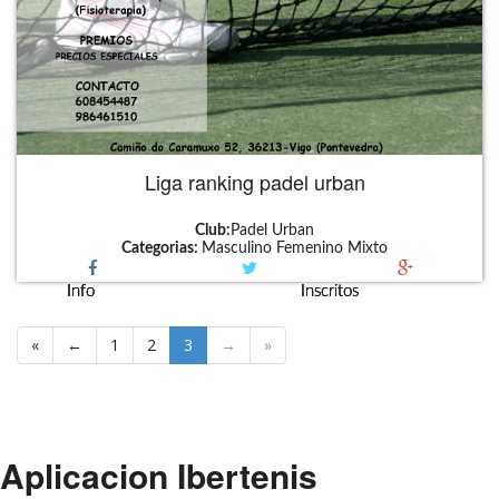
Liga ranking padel urban
Club:
Padel Urban
Categorias:
Masculino
Femenino
Mixto
Info
Info
Info
Info
Inscritos
Inscritos
Inscritos
Inscritos
«
←
1
2
3
→
»
Aplicacion Ibertenis