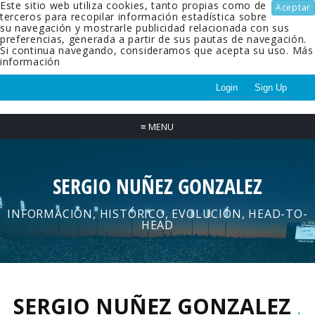
Este sitio web utiliza cookies, tanto propias como de
Aceptar
terceros para recopilar información estadística sobre
su navegación y mostrarle publicidad relacionada con sus
preferencias, generada a partir de sus pautas de navegación.
Si continua navegando, consideramos que acepta su uso.
Más
información
Login
Sign Up
≡
MENU
SERGIO NUÑEZ GONZALEZ
INFORMACIÓN, HISTÓRICO, EVOLUCIÓN, HEAD-TO-
HEAD
SERGIO NUÑEZ GONZALEZ
.