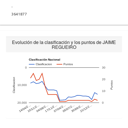
-
3641877
Evolución de la clasificación y los puntos de JAIME
REGUEIRO
Clasificación Nacional
Clasificacion
Puntos
0
30
Clasificacion
20
Puntos
10,000
10
20,000
0
14/04/2…
10/11/2…
04/08/2…
17/11/2…
07/04/2…
05/07/2…
30/09/2…
21/12/2…