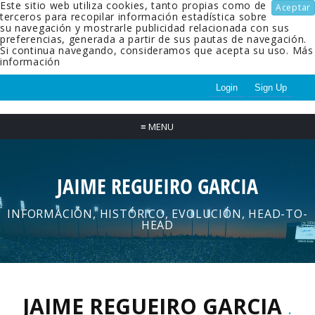
Este sitio web utiliza cookies, tanto propias como de
Aceptar
terceros para recopilar información estadística sobre
su navegación y mostrarle publicidad relacionada con sus
preferencias, generada a partir de sus pautas de navegación.
Si continua navegando, consideramos que acepta su uso.
Más
información
Login
Sign Up
≡
MENU
JAIME REGUEIRO GARCIA
INFORMACIÓN, HISTÓRICO, EVOLUCIÓN, HEAD-TO-
HEAD
JAIME REGUEIRO GARCIA
.