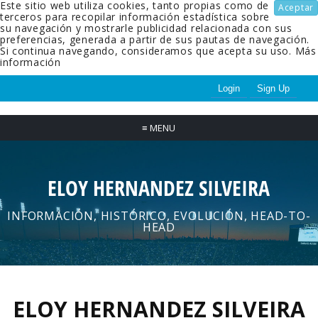
Este sitio web utiliza cookies, tanto propias como de
Aceptar
terceros para recopilar información estadística sobre
su navegación y mostrarle publicidad relacionada con sus
preferencias, generada a partir de sus pautas de navegación.
Si continua navegando, consideramos que acepta su uso.
Más
información
Login
Sign Up
≡
MENU
ELOY HERNANDEZ SILVEIRA
INFORMACIÓN, HISTÓRICO, EVOLUCIÓN, HEAD-TO-
HEAD
ELOY HERNANDEZ SILVEIRA