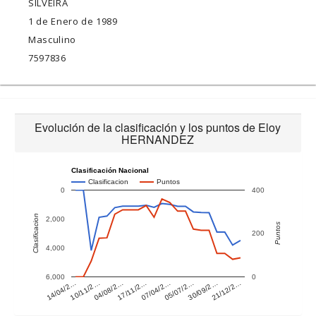
SILVEIRA
1 de Enero de 1989
Masculino
7597836
Evolución de la clasificación y los puntos de Eloy
HERNANDEZ
Clasificación Nacional
Clasificacion
Puntos
0
400
Clasificacion
2,000
Puntos
200
4,000
6,000
0
07/04/2…
05/07/2…
14/04/2…
30/09/2…
10/11/2…
21/12/2…
04/08/2…
17/11/2…