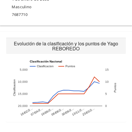
Masculino
7687710
Evolución de la clasificación y los puntos de Yago
REBOREDO
Clasificación Nacional
Clasificacion
Puntos
5,000
15
Clasificacion
10,000
10
Puntos
15,000
5
20,000
0
16/02/2…
07/04/2…
16/06/2…
06/08/2…
30/09/2…
13/11/2…
23/03/2…