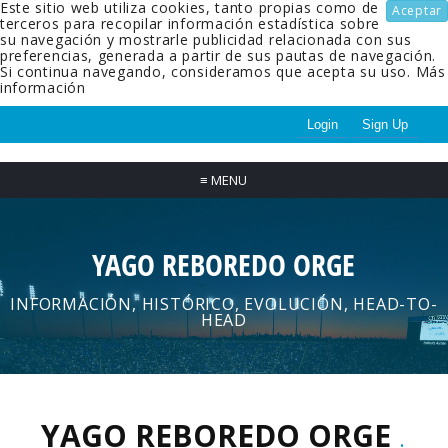
Este sitio web utiliza cookies, tanto propias como de
Aceptar
terceros para recopilar información estadística sobre
su navegación y mostrarle publicidad relacionada con sus
preferencias, generada a partir de sus pautas de navegación.
Si continua navegando, consideramos que acepta su uso.
Más
información
Login
Sign Up
≡
MENU
YAGO REBOREDO ORGE
INFORMACIÓN, HISTÓRICO, EVOLUCIÓN, HEAD-TO-
HEAD
YAGO REBOREDO ORGE
.