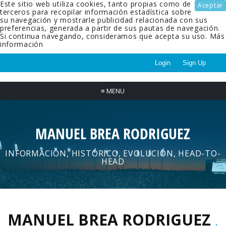
Este sitio web utiliza cookies, tanto propias como de
Aceptar
terceros para recopilar información estadística sobre
su navegación y mostrarle publicidad relacionada con sus
preferencias, generada a partir de sus pautas de navegación.
Si continua navegando, consideramos que acepta su uso.
Más
información
Login
Sign Up
≡
MENU
MANUEL BREA RODRIGUEZ
INFORMACIÓN, HISTÓRICO, EVOLUCIÓN, HEAD-TO-
HEAD
MANUEL BREA RODRIGUEZ
.