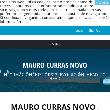
Este sitio web utiliza cookies, tanto propias como de
Aceptar
terceros para recopilar información estadística sobre
su navegación y mostrarle publicidad relacionada con sus
preferencias, generada a partir de sus pautas de navegación.
Si continua navegando, consideramos que acepta su uso.
Más
información
Login
Sign Up
≡
MENU
MAURO CURRAS NOVO
INFORMACIÓN, HISTÓRICO, EVOLUCIÓN, HEAD-TO-
HEAD
MAURO CURRAS NOVO
.