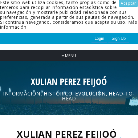
Este sitio web utiliza cookies, tanto propias como de
Aceptar
terceros para recopilar información estadística sobre
su navegación y mostrarle publicidad relacionada con sus
preferencias, generada a partir de sus pautas de navegación.
Si continua navegando, consideramos que acepta su uso.
Más
información
Login
Sign Up
≡
MENU
XULIAN PEREZ FEIJOÓ
INFORMACIÓN, HISTÓRICO, EVOLUCIÓN, HEAD-TO-
HEAD
XULIAN PEREZ FEIJOÓ
.