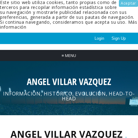
Este sitio web utiliza cookies, tanto propias como de
Aceptar
terceros para recopilar información estadística sobre
su navegación y mostrarle publicidad relacionada con sus
preferencias, generada a partir de sus pautas de navegación.
Si continua navegando, consideramos que acepta su uso.
Más
información
Login
Sign Up
≡
MENU
ANGEL VILLAR VAZQUEZ
INFORMACIÓN, HISTÓRICO, EVOLUCIÓN, HEAD-TO-
HEAD
ANGEL VILLAR VAZQUEZ
.