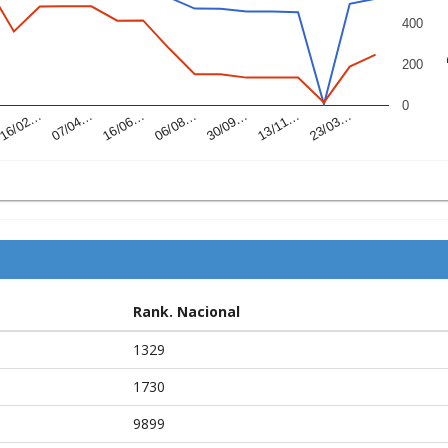
400
P
200
0
07/04…
30/09…
16/02…
06/08…
23/03…
16/06…
13/11…
Rank. Nacional
1329
1730
9899