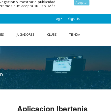
avegación y mostrarle publicidad
Aceptar
ideramos que acepta su uso.
Más
Login
Sign Up
NES
JUGADORES
CLUBS
TIENDA
AD
Aplicacion Ibertenis