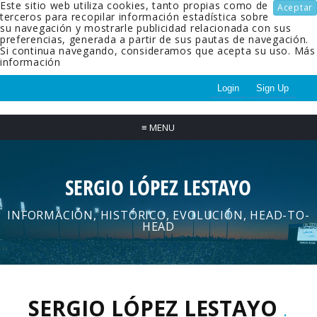
Este sitio web utiliza cookies, tanto propias como de
Aceptar
terceros para recopilar información estadística sobre
su navegación y mostrarle publicidad relacionada con sus
preferencias, generada a partir de sus pautas de navegación.
Si continua navegando, consideramos que acepta su uso.
Más
información
Login
Sign Up
≡
MENU
SERGIO LÓPEZ LESTAYO
INFORMACIÓN, HISTÓRICO, EVOLUCIÓN, HEAD-TO-
HEAD
SERGIO LÓPEZ LESTAYO
.