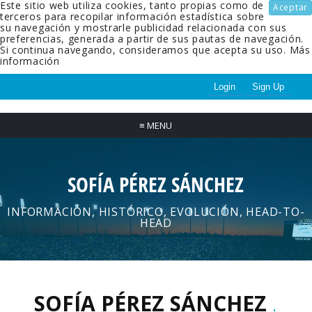
Este sitio web utiliza cookies, tanto propias como de
Aceptar
terceros para recopilar información estadística sobre
su navegación y mostrarle publicidad relacionada con sus
preferencias, generada a partir de sus pautas de navegación.
Si continua navegando, consideramos que acepta su uso.
Más
información
Login
Sign Up
≡
MENU
SOFÍA PÉREZ SÁNCHEZ
INFORMACIÓN, HISTÓRICO, EVOLUCIÓN, HEAD-TO-
HEAD
SOFÍA PÉREZ SÁNCHEZ
.