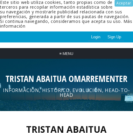
Este sitio web utiliza cookies, tanto propias como de
Aceptar
terceros para recopilar información estadística sobre
su navegación y mostrarle publicidad relacionada con sus
preferencias, generada a partir de sus pautas de navegación.
Si continua navegando, consideramos que acepta su uso.
Más
información
Login
Sign Up
≡
MENU
TRISTAN ABAITUA OMARREMENTER
INFORMACIÓN, HISTÓRICO, EVOLUCIÓN, HEAD-TO-
HEAD
TRISTAN ABAITUA