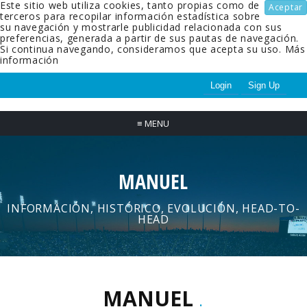
Este sitio web utiliza cookies, tanto propias como de
Aceptar
terceros para recopilar información estadística sobre
su navegación y mostrarle publicidad relacionada con sus
preferencias, generada a partir de sus pautas de navegación.
Si continua navegando, consideramos que acepta su uso.
Más
información
Login
Sign Up
≡
MENU
MANUEL
INFORMACIÓN, HISTÓRICO, EVOLUCIÓN, HEAD-TO-
HEAD
MANUEL
.