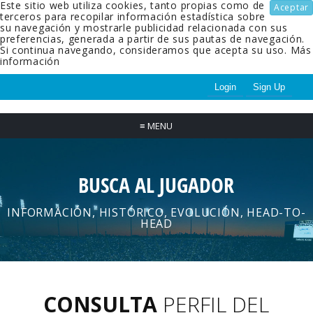
Este sitio web utiliza cookies, tanto propias como de
Aceptar
terceros para recopilar información estadística sobre
su navegación y mostrarle publicidad relacionada con sus
preferencias, generada a partir de sus pautas de navegación.
Si continua navegando, consideramos que acepta su uso.
Más
información
Login
Sign Up
≡
MENU
BUSCA AL JUGADOR
INFORMACIÓN, HISTÓRICO, EVOLUCIÓN, HEAD-TO-
HEAD
CONSULTA
PERFIL DEL