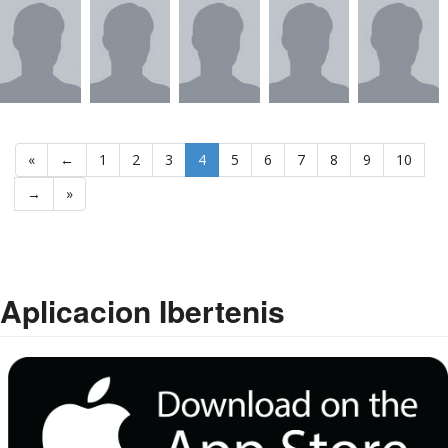
«
←
1
2
3
4
5
6
7
8
9
10
→
»
Aplicacion Ibertenis