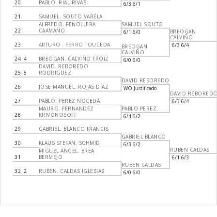
20
PABLO. RIAL RIVAS
6/3 6/1
21
SAMUEL. SOUTO VARELA
ALFREDO. FENOLLERA
SAMUEL SOUTO
22
CAAMAÑO
BREOGAN
6/1 6/0
CALVIÑO
23
ARTURO . FERRO TOUCEDA
6/3 6/4
BREOGAN
CALVIÑO
24
4
BREOGAN. CALVIÑO FROIZ
6/0 6/0
DAVID. REBOREDO
25
5
RODRIGUEZ
DAVID REBOREDO
26
JOSE MANUEL. ROJAS DÍAZ
WO Justificado
DAVID REBORED
27
PABLO. PEREZ NOCEDA
6/3 6/4
MAURO. FERNANDEZ
PABLO PEREZ
28
KRIVONOSOFF
6/4 6/2
29
GABRIEL. BLANCO FRANCIS
GABRIEL BLANCO
30
KLAUS STEFAN. SCHMID
6/3 6/2
RUBEN CALDAS
MIGUEL ANGEL. BREA
31
BERMEJO
6/1 6/3
RUBEN CALDAS
32
2
RUBEN. CALDAS IGLESIAS
6/0 6/0