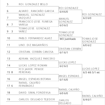
5
ROI. GONZALEZ BELLO
ROI GONZALEZ
6
ALVARO . RANCAÑO GARCIA
6/4 6/0
ROI GONZALEZ
MANUEL. GONZALEZ
7
VAZQUEZ
6/2 6/0
MANUEL
FRANCISCO JOSE. FUMEGA
GONZALEZ
8
7
VARELA
6/3 6/2
TOMAS JOSE. GONZALEZ
9
3
YAÑEZ
TOMAS JOSE
GONZALEZ
10
PABLO. FERNANDEZ ALAEZ
TOMAS JOSE
WO Justificado
GONZALEZ
11
LINO. DIZ MAGARIÑOS
6/0 6/2
CRISTIAN CERBÁN
12
CRISTIAN. CERBÁN CANOSA
6/1 6/1
13
ADRIAN. VAZQUEZ PARCERO
LUCAS LOPEZ
14
LUCAS. LOPEZ ROMAN
6/2 6/2
LUCAS LOPEZ
FCO JAVIER. PENIDE
15
8
PEREIRAS
6/3 4/6 5/1 ret
ANGEL ESPADAS
16
ANGEL. ESPADAS BOTANA
6/1 6/0
RAFAEL. CALVIÑO
17
6
FERNÁNDEZ
RAFAEL CALVIÑO
18
DAVID. SIMAL FONDEVILA
6/0 6/0
RAFAEL CALVIÑO
19
CARLOS. DELGADO TEJEDOR
6/4 6/1
CARLOS
DELGADO