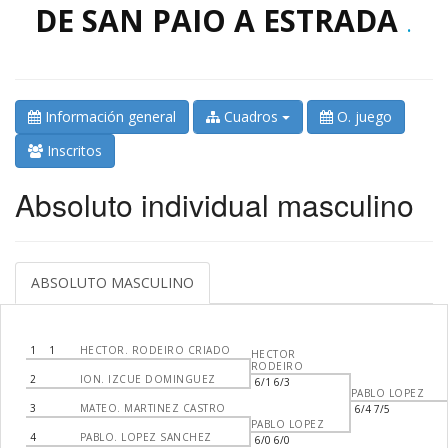
DE SAN PAIO A ESTRADA
.
Información general
Cuadros
O. juego
Inscritos
Absoluto individual masculino
ABSOLUTO MASCULINO
1
1
HECTOR. RODEIRO CRIADO
HECTOR
RODEIRO
2
ION. IZCUE DOMINGUEZ
6/1 6/3
PABLO LOPEZ
3
MATEO. MARTINEZ CASTRO
6/4 7/5
PABLO LOPEZ
4
PABLO. LOPEZ SANCHEZ
6/0 6/0