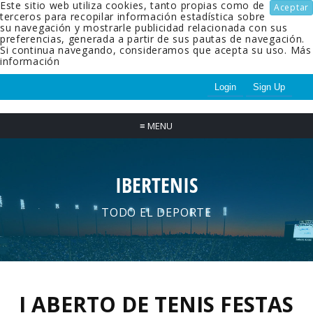
Este sitio web utiliza cookies, tanto propias como de
Aceptar
terceros para recopilar información estadística sobre
su navegación y mostrarle publicidad relacionada con sus
preferencias, generada a partir de sus pautas de navegación.
Si continua navegando, consideramos que acepta su uso.
Más
información
Login
Sign Up
≡
MENU
IBERTENIS
TODO EL DEPORTE
I ABERTO DE TENIS FESTAS