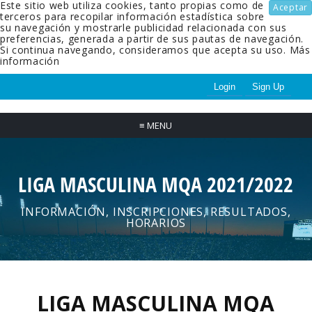
Este sitio web utiliza cookies, tanto propias como de
Aceptar
terceros para recopilar información estadística sobre
su navegación y mostrarle publicidad relacionada con sus
preferencias, generada a partir de sus pautas de navegación.
Si continua navegando, consideramos que acepta su uso.
Más
información
Login
Sign Up
≡
MENU
LIGA MASCULINA MQA 2021/2022
INFORMACIÓN, INSCRIPCIONES, RESULTADOS,
HORARIOS
LIGA MASCULINA MQA