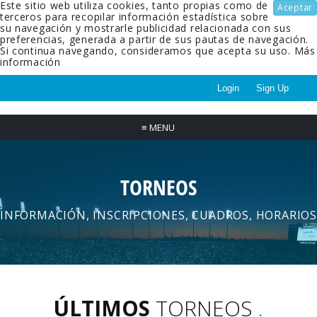
Este sitio web utiliza cookies, tanto propias como de
Aceptar
terceros para recopilar información estadística sobre
su navegación y mostrarle publicidad relacionada con sus
preferencias, generada a partir de sus pautas de navegación.
Si continua navegando, consideramos que acepta su uso.
Más
información
Login
Sign Up
≡
MENU
TORNEOS
INFORMACIÓN, INSCRIPCIONES, CUADROS, HORARIOS
ÚLTIMOS
TORNEOS
.