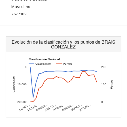
Masculino
7677109
Evolución de la clasificación y los puntos de BRAIS
GONZALEZ
Clasificación Nacional
Clasificacion
Puntos
0
200
Clasificacion
Puntos
10,000
100
20,000
0
14/04/2…
10/11/2…
04/08/2…
17/11/2…
07/04/2…
05/07/2…
30/09/2…
21/12/2…