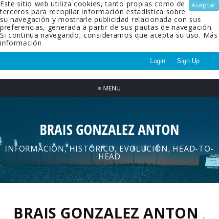
Este sitio web utiliza cookies, tanto propias como de
Aceptar
terceros para recopilar información estadística sobre
su navegación y mostrarle publicidad relacionada con sus
preferencias, generada a partir de sus pautas de navegación.
Si continua navegando, consideramos que acepta su uso.
Más
información
Login
Sign Up
≡
MENU
BRAIS GONZALEZ ANTON
INFORMACIÓN, HISTÓRICO, EVOLUCIÓN, HEAD-TO-
HEAD
BRAIS GONZALEZ ANTON
.