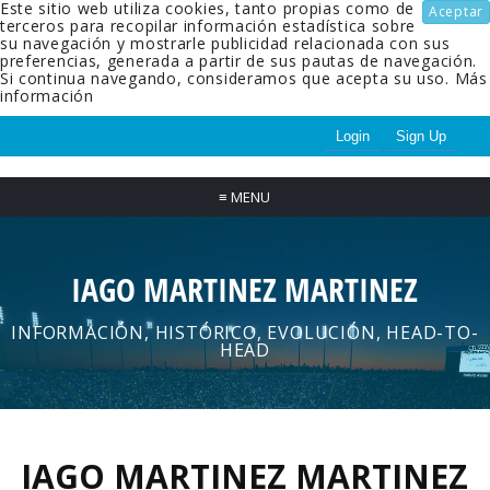
Este sitio web utiliza cookies, tanto propias como de
Aceptar
terceros para recopilar información estadística sobre
su navegación y mostrarle publicidad relacionada con sus
preferencias, generada a partir de sus pautas de navegación.
Si continua navegando, consideramos que acepta su uso.
Más
información
Login
Sign Up
≡
MENU
IAGO MARTINEZ MARTINEZ
INFORMACIÓN, HISTÓRICO, EVOLUCIÓN, HEAD-TO-
HEAD
IAGO MARTINEZ MARTINEZ