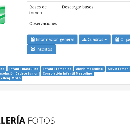
Bases del
Descargar bases
torneo
Observaciones
Información general
Cuadros
O. ju
Inscritos
ino
Infantil masculino
Infantil femenino
Alevín masculino
Alevín femeni
nsolación Cadete-Junior
Consolación Infantil Masculino
 - Benj. Mixto
LERÍA
FOTOS
.