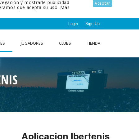
avegación y mostrarle publicidad
Aceptar
ideramos que acepta su uso.
Más
Login
Sign Up
NES
JUGADORES
CLUBS
TIENDA
ENIS
Aplicacion Ibertenis