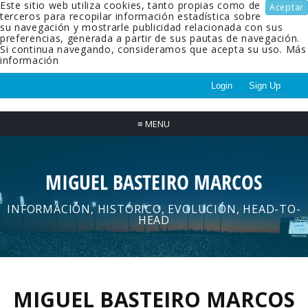
Este sitio web utiliza cookies, tanto propias como de
Aceptar
terceros para recopilar información estadística sobre
su navegación y mostrarle publicidad relacionada con sus
preferencias, generada a partir de sus pautas de navegación.
Si continua navegando, consideramos que acepta su uso.
Más
información
Login
Sign Up
≡
MENU
MIGUEL BASTEIRO MARCOS
INFORMACIÓN, HISTÓRICO, EVOLUCIÓN, HEAD-TO-
HEAD
MIGUEL BASTEIRO MARCOS