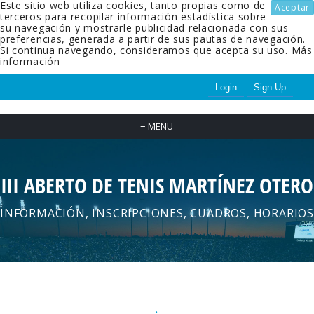
Este sitio web utiliza cookies, tanto propias como de
Aceptar
terceros para recopilar información estadística sobre
su navegación y mostrarle publicidad relacionada con sus
preferencias, generada a partir de sus pautas de navegación.
Si continua navegando, consideramos que acepta su uso.
Más
información
Login
Sign Up
≡
MENU
III ABERTO DE TENIS MARTÍNEZ OTERO
INFORMACIÓN, INSCRIPCIONES, CUADROS, HORARIOS
.