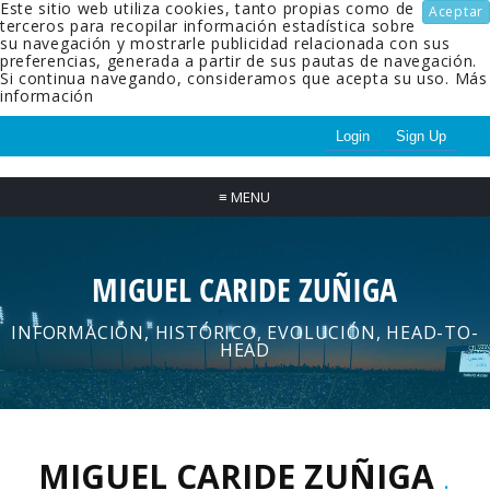
Este sitio web utiliza cookies, tanto propias como de
Aceptar
terceros para recopilar información estadística sobre
su navegación y mostrarle publicidad relacionada con sus
preferencias, generada a partir de sus pautas de navegación.
Si continua navegando, consideramos que acepta su uso.
Más
información
Login
Sign Up
≡
MENU
MIGUEL CARIDE ZUÑIGA
INFORMACIÓN, HISTÓRICO, EVOLUCIÓN, HEAD-TO-
HEAD
MIGUEL CARIDE ZUÑIGA
.