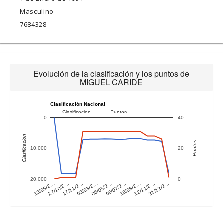
Masculino
7684328
Evolución de la clasificación y los puntos de
MIGUEL CARIDE
Clasificación Nacional
Clasificacion
Puntos
0
40
Clasificacion
Puntos
10,000
20
20,000
0
12/11/2…
13/05/2…
03/03/2…
18/08/2…
17/11/2…
05/07/2…
21/12/2…
27/10/2…
05/05/2…