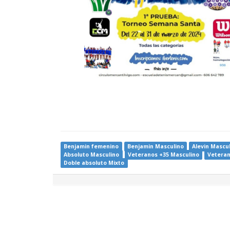
Benjamin femenino
Benjamin Masculino
Alevin Mascu
Absoluto Masculino
Veteranos +35 Masculino
Veteran
Doble absoluto Mixto