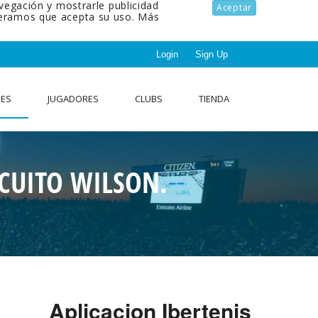
avegación y mostrarle publicidad
Aceptar
ideramos que acepta su uso.
Más
Login
Sign Up
NES
JUGADORES
CLUBS
TIENDA
CUITO WILSON.
Aplicacion Ibertenis