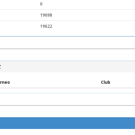
0
19698
19622
Z
rneo
Club