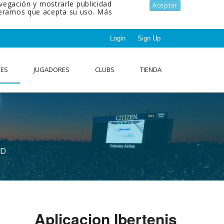
avegación y mostrarle publicidad
Aceptar
ideramos que acepta su uso.
Más
Login
Sign Up
NES
JUGADORES
CLUBS
TIENDA
AD
Aplicacion Ibertenis