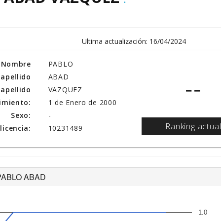
Ultima actualización: 16/04/2024
Nombre
PABLO
 apellido
ABAD
--
apellido
VAZQUEZ
imiento:
1 de Enero de 2000
Sexo:
-
Ranking actua
icencia:
10231489
de PABLO ABAD
1.0