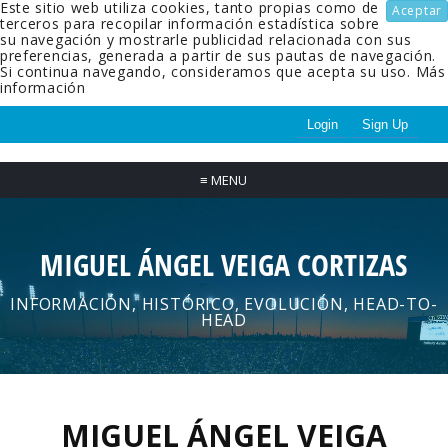
Este sitio web utiliza cookies, tanto propias como de
Aceptar
terceros para recopilar información estadística sobre
su navegación y mostrarle publicidad relacionada con sus
preferencias, generada a partir de sus pautas de navegación.
Si continua navegando, consideramos que acepta su uso.
Más
información
Login
Sign Up
≡
MENU
MIGUEL ÁNGEL VEIGA CORTIZAS
INFORMACIÓN, HISTÓRICO, EVOLUCIÓN, HEAD-TO-
HEAD
MIGUEL ÁNGEL VEIGA