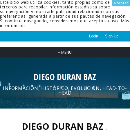
Este sitio web utiliza cookies, tanto propias como de
Aceptar
terceros para recopilar información estadística sobre
su navegación y mostrarle publicidad relacionada con sus
preferencias, generada a partir de sus pautas de navegación.
Si continua navegando, consideramos que acepta su uso.
Más
información
Login
Sign Up
≡
MENU
DIEGO DURAN BAZ
INFORMACIÓN, HISTÓRICO, EVOLUCIÓN, HEAD-TO-
HEAD
DIEGO DURAN BAZ
.