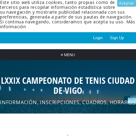
Este sitio web utiliza cookies, tanto propias como de
Aceptar
terceros para recopilar información estadística sobre
su navegación y mostrarle publicidad relacionada con sus
preferencias, generada a partir de sus pautas de navegación.
Si continua navegando, consideramos que acepta su uso.
Más
información
Login
Sign Up
≡
MENU
LXXIX CAMPEONATO DE TENIS CIUDAD
DE VIGO
INFORMACIÓN, INSCRIPCIONES, CUADROS, HORARIOS
.