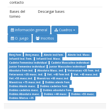
contacto
Bases del
Descargar bases
torneo
Información general
Cuadros
O. juego
Inscritos
Benj.fem
Benj.masc.
Alevín ind.fem.
Alevín Ind. Masc.
Infantil Ind. Fem.
Infantil Ind. Masc.
Cadete Femenina Individual
Cadete Masculino individual
Junior Femenino individual
Junior Masculino individual
Absoluto Fem ind.
Absoluto Masc. ind.
Veteranas +35 fem. ind.
Veteranos +35 masc. ind.
Vet. +45 fem ind.
Vet. +45 masc.ind.
Vet.+55 masc.ind.
Maestros +65 masc.ind.
Maestros +75 masc.ind.
Dobles alevín fem.
Dobles Alevín masc.
Dobles cadetes fem.
Dobles cadetes masc.
Dobles absoluto Fem.
Dobles Absoluto masc.
Dobles +40 masc.
Dobles +55 masc.
Dobles Mixtos +35