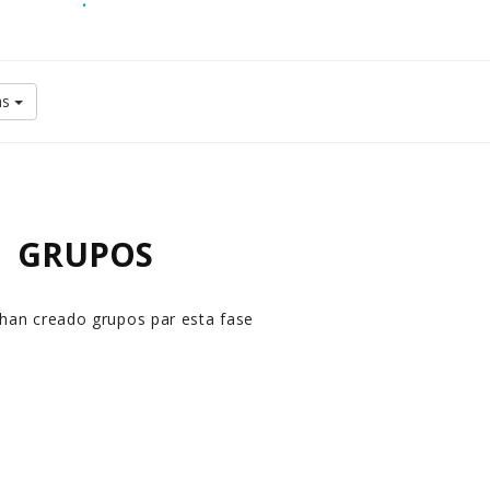
as
GRUPOS
han creado grupos par esta fase