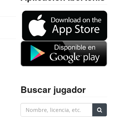
Buscar jugador