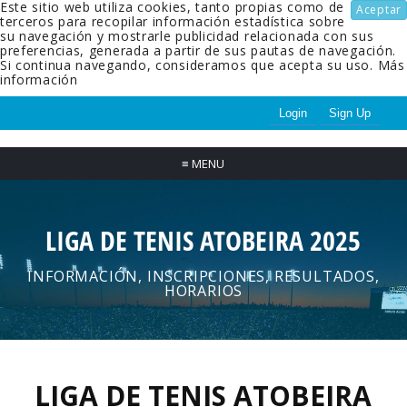
Este sitio web utiliza cookies, tanto propias como de
Aceptar
terceros para recopilar información estadística sobre
su navegación y mostrarle publicidad relacionada con sus
preferencias, generada a partir de sus pautas de navegación.
Si continua navegando, consideramos que acepta su uso.
Más
información
Login
Sign Up
≡
MENU
LIGA DE TENIS ATOBEIRA 2025
INFORMACIÓN, INSCRIPCIONES, RESULTADOS,
HORARIOS
LIGA DE TENIS ATOBEIRA