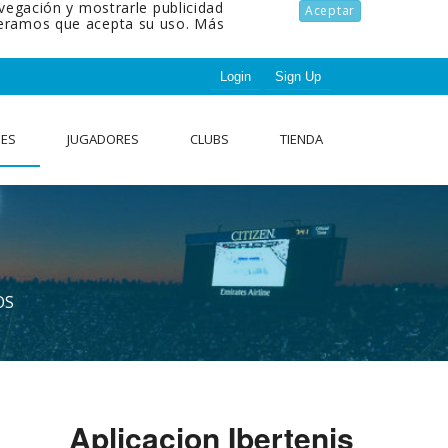
avegación y mostrarle publicidad
Aceptar
ideramos que acepta su uso.
Más
Login
Sign Up
NES
JUGADORES
CLUBS
TIENDA
OS
Aplicacion Ibertenis