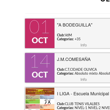
01
"A BODEGUILLA"
Club:
VdM
OCT
Categorias:
+35
Info
14
J.M.COMESAÑA
Club:
C.T.CIDADE OLIVICA
OCT
Categorias:
Absoluto mixto
Absolu
Info
I LIGA - Escuela Municipa
Club:
CLUB TENIS VILALBES
Categorias:
NIVEL-1
NIVEL-2
NIVE