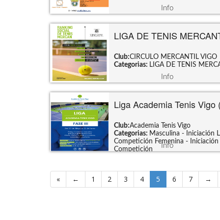
Info
LIGA DE TENIS MERCAN
Club:
CIRCULO MERCANTIL VIGO
Categorias:
LIGA DE TENIS MERC
Info
Liga Academia Tenis Vigo (
Club:
Academia Tenis Vigo
Categorias:
Masculina - Iniciación
L
Competición
Femenina - Iniciación
Info
Competición
«
←
1
2
3
4
5
6
7
→