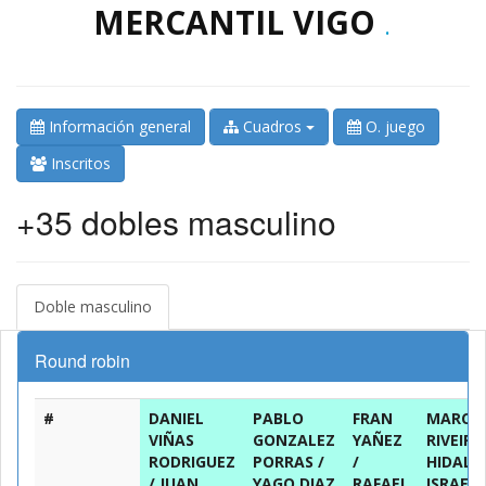
MERCANTIL VIGO
.
Información general
Cuadros
O. juego
Inscritos
+35 dobles masculino
Doble masculino
Round robin
#
DANIEL
PABLO
FRAN
MARCO
VIÑAS
GONZALEZ
YAÑEZ
RIVEIRO
RODRIGUEZ
PORRAS /
/
HIDALG
/ JUAN
YAGO DIAZ
RAFAEL
ISRAEL