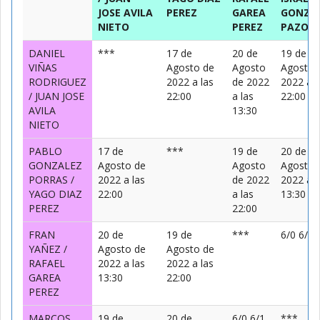
JOSE AVILA
PEREZ
GAREA
GONZA
NIETO
PEREZ
PAZOS
DANIEL
***
17 de
20 de
19 de
VIÑAS
Agosto de
Agosto
Agosto 
RODRIGUEZ
2022 a las
de 2022
2022 a l
/ JUAN JOSE
22:00
a las
22:00
AVILA
13:30
NIETO
PABLO
17 de
***
19 de
20 de
GONZALEZ
Agosto de
Agosto
Agosto 
PORRAS /
2022 a las
de 2022
2022 a l
YAGO DIAZ
22:00
a las
13:30
PEREZ
22:00
FRAN
20 de
19 de
***
6/0 6/1
YAÑEZ /
Agosto de
Agosto de
RAFAEL
2022 a las
2022 a las
GAREA
13:30
22:00
PEREZ
MARCOS
19 de
20 de
6/0 6/1
***