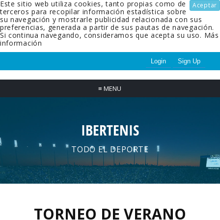
Este sitio web utiliza cookies, tanto propias como de
Aceptar
terceros para recopilar información estadística sobre
su navegación y mostrarle publicidad relacionada con sus
preferencias, generada a partir de sus pautas de navegación.
Si continua navegando, consideramos que acepta su uso.
Más
información
Login
Sign Up
≡
MENU
IBERTENIS
TODO EL DEPORTE
TORNEO DE VERANO