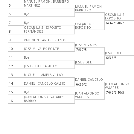
MANUEL RAMON. BARREIRO
5
MARTINEZ
MANUEL RAMON
BARREIRO
6
Bye
OSCAR LUIS
EXPÓSITO
7
Bye
6/3-2/6-10/7
OSCAR LUIS
OSCAR LUIS. EXPÓSITO
EXPÓSITO
8
FERNÁNDEZ
9
VALENTIN . ARIAS BRUZOS
JOSE M VALES
10
JOSE M. VALES PONTE
7/5-7/5
JESUS DEL
11
Bye
6/3-6/3
JESUS DEL
12
JESUS. DEL CASTILLO
13
MIGUEL . LAMELA VILLAR
DANIEL CANCELO
14
DANIEL. CANCELO CALEJO
JUAN ALFONSO
6/2-6/2
VALARES
15
Bye
7/6-3/6-10/5
JUAN ALFONSO
JUAN ALFONSO. VALARES
VALARES
16
BARRIO