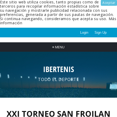
Este sitio web utiliza cookies, tanto propias como de
Aceptar
terceros para recopilar información estadística sobre
su navegación y mostrarle publicidad relacionada con sus
preferencias, generada a partir de sus pautas de navegación.
Si continua navegando, consideramos que acepta su uso.
Más
información
Login
Sign Up
≡
MENU
IBERTENIS
TODO EL DEPORTE
XXI TORNEO SAN FROILAN