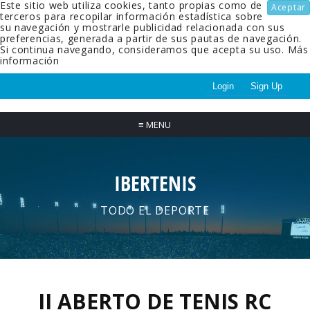
Este sitio web utiliza cookies, tanto propias como de
Aceptar
terceros para recopilar información estadística sobre
su navegación y mostrarle publicidad relacionada con sus
preferencias, generada a partir de sus pautas de navegación.
Si continua navegando, consideramos que acepta su uso.
Más
información
Login
Sign Up
≡
MENU
IBERTENIS
TODO EL DEPORTE
II ABERTO DE TENIS RC