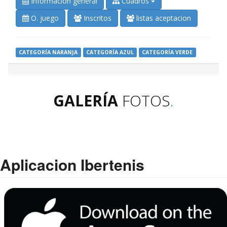
Información general
Cuadros
O. juego
Inscritos
listas aceptacion
CATEGORÍA NARANJA
CATEGORÍA AZUL
CATEGORÍA VERDE
GALERÍA
FOTOS
.
Aplicacion Ibertenis