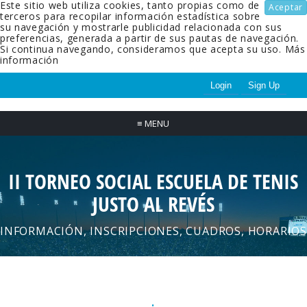
Este sitio web utiliza cookies, tanto propias como de
Aceptar
terceros para recopilar información estadística sobre
su navegación y mostrarle publicidad relacionada con sus
preferencias, generada a partir de sus pautas de navegación.
Si continua navegando, consideramos que acepta su uso.
Más
información
Login
Sign Up
≡
MENU
II TORNEO SOCIAL ESCUELA DE TENIS
JUSTO AL REVÉS
INFORMACIÓN, INSCRIPCIONES, CUADROS, HORARIOS
.