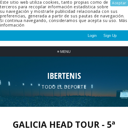
Este sitio web utiliza cookies, tanto propias como de
Aceptar
terceros para recopilar información estadística sobre
su navegación y mostrarle publicidad relacionada con sus
preferencias, generada a partir de sus pautas de navegación.
Si continua navegando, consideramos que acepta su uso.
Más
información
Login
Sign Up
≡
MENU
IBERTENIS
TODO EL DEPORTE
GALICIA HEAD TOUR - 5ª