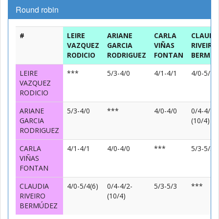
Round robin
#
LEIRE
ARIANE
CARLA
CLAUDI
VAZQUEZ
GARCIA
VIÑAS
RIVEIRO
RODICIO
RODRIGUEZ
FONTAN
BERMÚD
LEIRE
***
5/3-4/0
4/1-4/1
4/0-5/4(
VAZQUEZ
RODICIO
ARIANE
5/3-4/0
***
4/0-4/0
0/4-4/2-
GARCIA
(10/4)
RODRIGUEZ
CARLA
4/1-4/1
4/0-4/0
***
5/3-5/3
VIÑAS
FONTAN
CLAUDIA
4/0-5/4(6)
0/4-4/2-
5/3-5/3
***
RIVEIRO
(10/4)
BERMÚDEZ