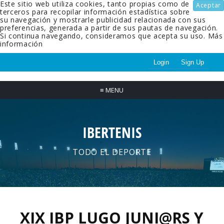
Este sitio web utiliza cookies, tanto propias como de
Aceptar
terceros para recopilar información estadística sobre
su navegación y mostrarle publicidad relacionada con sus
preferencias, generada a partir de sus pautas de navegación.
Si continua navegando, consideramos que acepta su uso.
Más
información
Login
Sign Up
≡
MENU
IBERTENIS
TODO EL DEPORTE
XIX IBP LUGO JUNI@RS Y