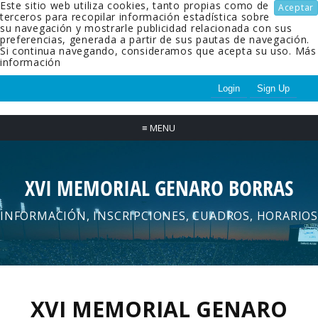
Este sitio web utiliza cookies, tanto propias como de
Aceptar
terceros para recopilar información estadística sobre
su navegación y mostrarle publicidad relacionada con sus
preferencias, generada a partir de sus pautas de navegación.
Si continua navegando, consideramos que acepta su uso.
Más
información
Login
Sign Up
≡
MENU
XVI MEMORIAL GENARO BORRAS
INFORMACIÓN, INSCRIPCIONES, CUADROS, HORARIOS
XVI MEMORIAL GENARO