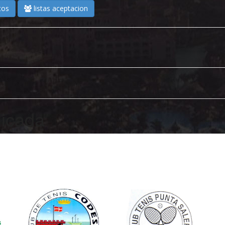
tos
listas aceptacion
licada