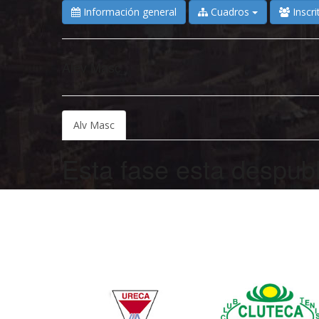
Información general
Cuadros
Inscri
Alev Masc
Alv Masc
Esta fase esta despub