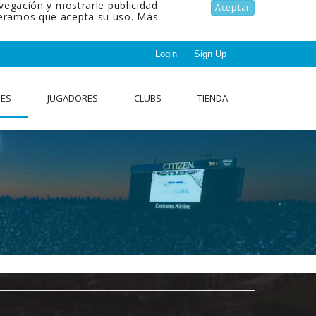
avegación y mostrarle publicidad
Aceptar
ideramos que acepta su uso.
Más
Login
Sign Up
NES
JUGADORES
CLUBS
TIENDA