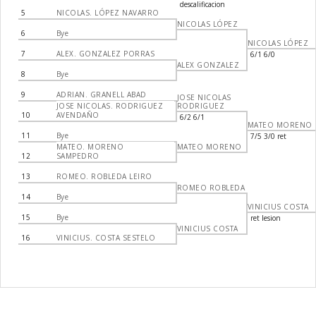
descalificacion
5
NICOLAS. LÓPEZ NAVARRO
NICOLAS LÓPEZ
6
Bye
NICOLAS LÓPEZ
7
ALEX. GONZALEZ PORRAS
6/1 6/0
ALEX GONZALEZ
8
Bye
9
ADRIAN. GRANELL ABAD
JOSE NICOLAS
JOSE NICOLAS. RODRIGUEZ
RODRIGUEZ
10
AVENDAÑO
6/2 6/1
MATEO MORENO
11
Bye
7/5 3/0 ret
MATEO. MORENO
MATEO MORENO
12
SAMPEDRO
13
ROMEO. ROBLEDA LEIRO
ROMEO ROBLEDA
14
Bye
VINICIUS COSTA
15
Bye
ret lesion
VINICIUS COSTA
16
VINICIUS. COSTA SESTELO