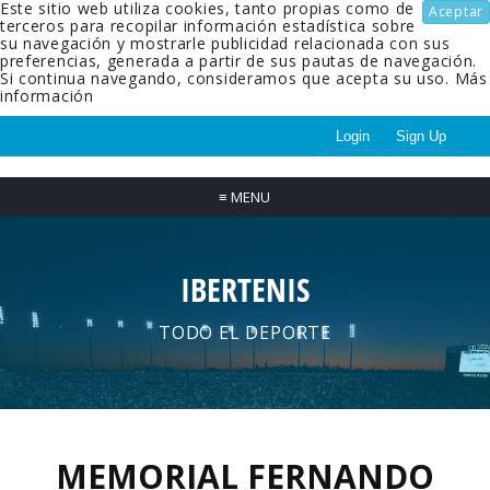
Este sitio web utiliza cookies, tanto propias como de
Aceptar
terceros para recopilar información estadística sobre
su navegación y mostrarle publicidad relacionada con sus
preferencias, generada a partir de sus pautas de navegación.
Si continua navegando, consideramos que acepta su uso.
Más
información
Login
Sign Up
≡
MENU
IBERTENIS
TODO EL DEPORTE
MEMORIAL FERNANDO