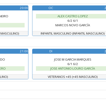
20:00
OC
NEIRO
ALEX CASTRO LOPEZ
6/2 6/1
MARCOS NOVO GARCÍA
 MASCULINO)
INFANTIL MASCULINO (INFANTIL MASCULINO)
21:00
DI
EDO
JOSE M GARCIA MARQUES
6/1 6/2
LERO
JOSE ANTONIO LOURO GARCÍA
LINO)
VETERANOS +45 (+45 MASCULINO)