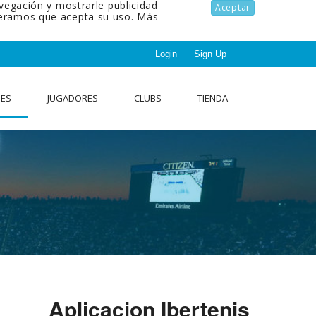
avegación y mostrarle publicidad
Aceptar
ideramos que acepta su uso.
Más
Login
Sign Up
NES
JUGADORES
CLUBS
TIENDA
Aplicacion Ibertenis
6
.