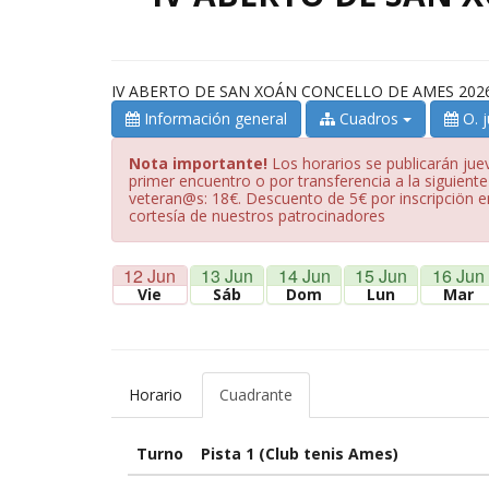
IV ABERTO DE SAN XOÁN CONCELLO DE AMES 202
Información general
Cuadros
O. 
Nota importante!
Los horarios se publicarán juev
primer encuentro o por transferencia a la siguien
veteran@s: 18€. Descuento de 5€ por inscripciön e
cortesía de nuestros patrocinadores
12 Jun
13 Jun
14 Jun
15 Jun
16 Jun
Vie
Sáb
Dom
Lun
Mar
Horario
Cuadrante
Turno
Pista 1 (Club tenis Ames)