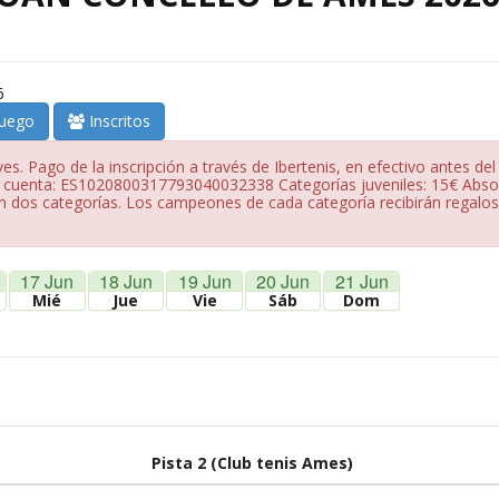
6
juego
Inscritos
es. Pago de la inscripción a través de Ibertenis, en efectivo antes del
te cuenta: ES1020800317793040032338 Categorías juveniles: 15€ Abso
n dos categorías. Los campeones de cada categoría recibirán regalos
17 Jun
18 Jun
19 Jun
20 Jun
21 Jun
Mié
Jue
Vie
Sáb
Dom
Pista 2 (Club tenis Ames)