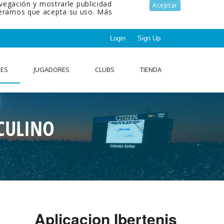
avegación y mostrarle publicidad
Aceptar
ideramos que acepta su uso.
Más
Login
Sign Up
NES
JUGADORES
CLUBS
TIENDA
SCULINO
Aplicacion Ibertenis