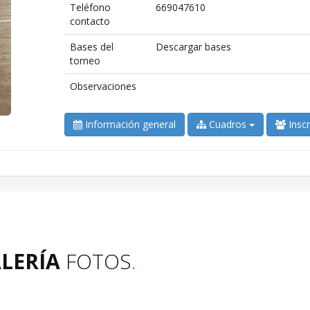
Teléfono
669047610
contacto
Bases del
Descargar bases
torneo
Observaciones
Información general
Cuadros
Inscr
LERÍA
FOTOS
.