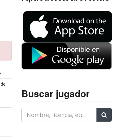
B
 de
Buscar jugador