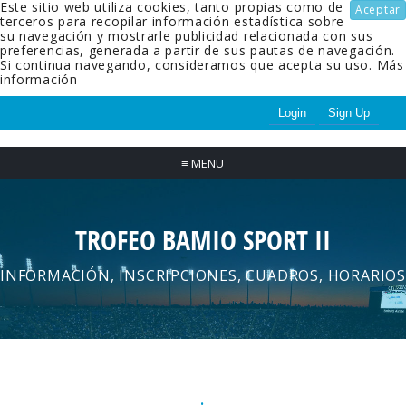
Este sitio web utiliza cookies, tanto propias como de
Aceptar
terceros para recopilar información estadística sobre
su navegación y mostrarle publicidad relacionada con sus
preferencias, generada a partir de sus pautas de navegación.
Si continua navegando, consideramos que acepta su uso.
Más
información
Login
Sign Up
≡
MENU
TROFEO BAMIO SPORT II
INFORMACIÓN, INSCRIPCIONES, CUADROS, HORARIOS
.