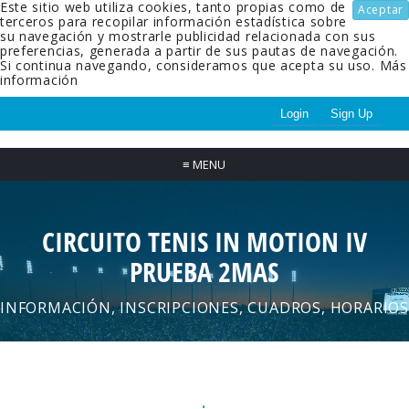
Este sitio web utiliza cookies, tanto propias como de
Aceptar
terceros para recopilar información estadística sobre
su navegación y mostrarle publicidad relacionada con sus
preferencias, generada a partir de sus pautas de navegación.
Si continua navegando, consideramos que acepta su uso.
Más
información
Login
Sign Up
≡
MENU
CIRCUITO TENIS IN MOTION IV
PRUEBA 2MAS
INFORMACIÓN, INSCRIPCIONES, CUADROS, HORARIOS
.