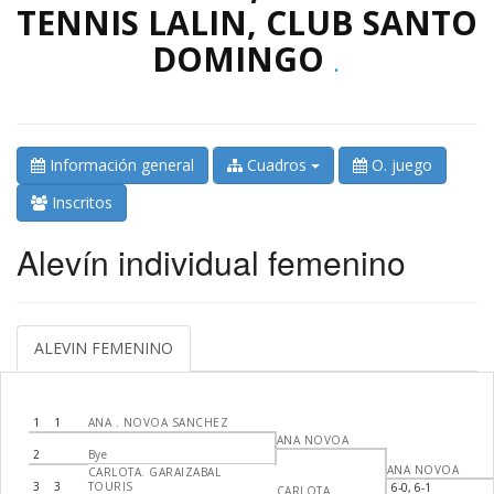
TENNIS LALIN, CLUB SANTO
DOMINGO
.
Información general
Cuadros
O. juego
Inscritos
Alevín individual femenino
ALEVIN FEMENINO
1
1
ANA . NOVOA SANCHEZ
ANA NOVOA
2
Bye
ANA NOVOA
CARLOTA. GARAIZABAL
3
3
TOURIS
6-0, 6-1
CARLOTA