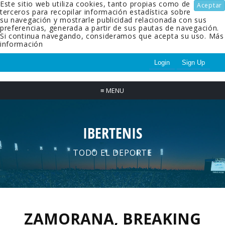
Este sitio web utiliza cookies, tanto propias como de
Aceptar
terceros para recopilar información estadística sobre
su navegación y mostrarle publicidad relacionada con sus
preferencias, generada a partir de sus pautas de navegación.
Si continua navegando, consideramos que acepta su uso.
Más
información
Login
Sign Up
≡
MENU
IBERTENIS
TODO EL DEPORTE
ZAMORANA, BREAKING