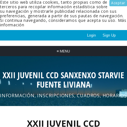
Este sitio web utiliza cookies, tanto propias como de
Aceptar
terceros para recopilar información estadística sobre
su navegación y mostrarle publicidad relacionada con sus
preferencias, generada a partir de sus pautas de navegación.
Si continua navegando, consideramos que acepta su uso.
Más
información
Login
Sign Up
≡
MENU
XXII JUVENIL CCD SANXENXO STARVIE
FUENTE LIVIANA
INFORMACIÓN, INSCRIPCIONES, CUADROS, HORARIOS
XXII JUVENIL CCD